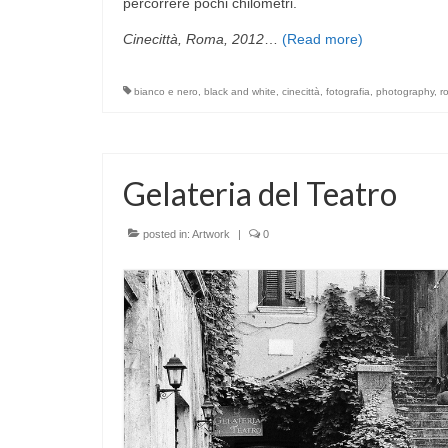
percorrere pochi chilometri.
Cinecittà, Roma, 2012
…
(Read more)
bianco e nero
,
black and white
,
cinecittà
,
fotografia
,
photography
,
r
Gelateria del Teatro
posted in:
Artwork
|
0