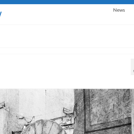
News
y