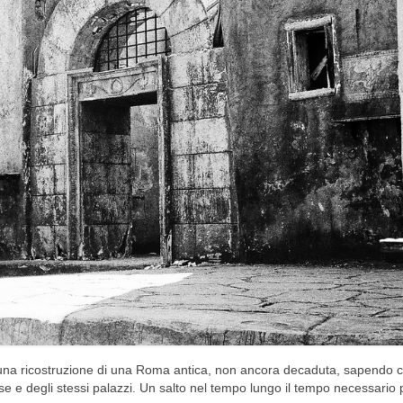
i una ricostruzione di una Roma antica, non ancora decaduta, sapendo 
ase e degli stessi palazzi. Un salto nel tempo lungo il tempo necessario 