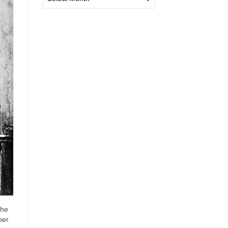
che
per