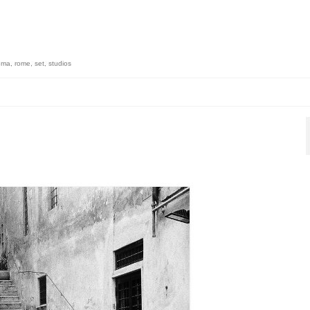
oma
,
rome
,
set
,
studios