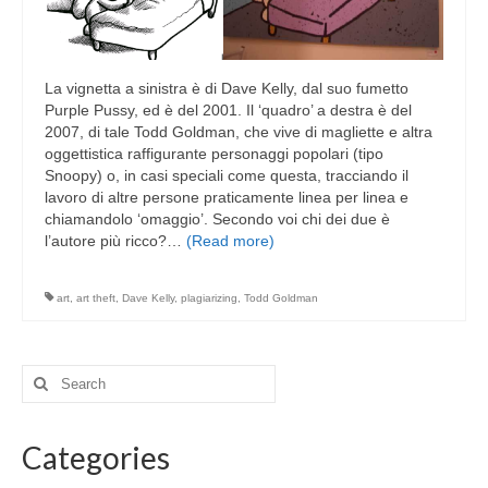
La vignetta a sinistra è di Dave Kelly, dal suo fumetto
Purple Pussy, ed è del 2001. Il ‘quadro’ a destra è del
2007, di tale Todd Goldman, che vive di magliette e altra
oggettistica raffigurante personaggi popolari (tipo
Snoopy) o, in casi speciali come questa, tracciando il
lavoro di altre persone praticamente linea per linea e
chiamandolo ‘omaggio’. Secondo voi chi dei due è
l’autore più ricco?…
(Read more)
art
,
art theft
,
Dave Kelly
,
plagiarizing
,
Todd Goldman
Search
for:
Categories