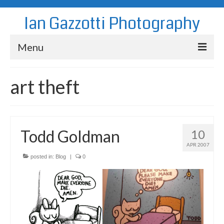
Ian Gazzotti Photography
Menu
News
art theft
Blog
Portfolio
Todd Goldman
10
About
APR 2007
Contact
posted in:
Blog
|
0