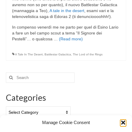
avremo non so per quanto), il nuovo Battlestar Galactica
(mannaggia a Teo),
A tale in the desert
, esami vari e la
telenovelistica saga di Edoras 2 (ti denuncioooohhh!).
In compenso venerdì me ne parto per quel di Esino Lario
a fare un bel campo scout a tema “Il Signore dei
Pestelli”… o qualcosa …
(Read more)
A Tale In The Desert
,
Battlestar Galactica
,
The Lord of the Rings
Search
for:
Categories
Categories
Manage Cookie Consent