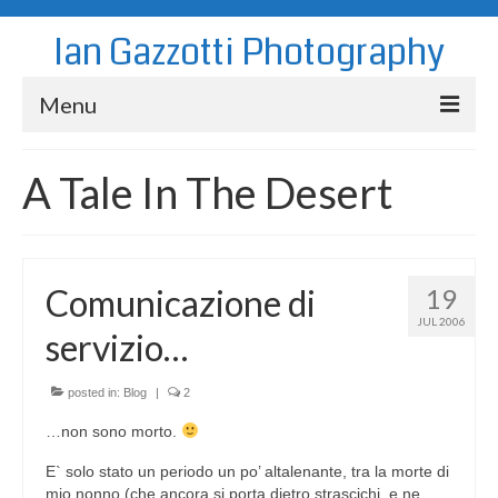
Ian Gazzotti Photography
Menu
News
A Tale In The Desert
Blog
Portfolio
Comunicazione di
19
About
JUL 2006
servizio…
Contact
posted in:
Blog
|
2
…non sono morto.
E` solo stato un periodo un po’ altalenante, tra la morte di
mio nonno (che ancora si porta dietro strascichi, e ne