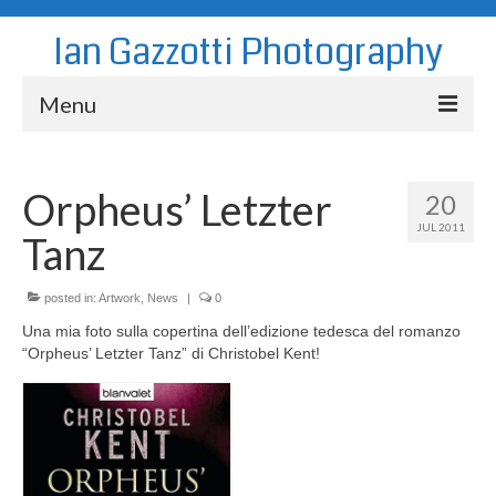
Ian Gazzotti Photography
Menu
News
Orpheus’ Letzter
20
Blog
JUL 2011
Tanz
Portfolio
About
posted in:
Artwork
,
News
|
0
Una mia foto sulla copertina dell’edizione tedesca del romanzo
Contact
“Orpheus’ Letzter Tanz” di Christobel Kent!