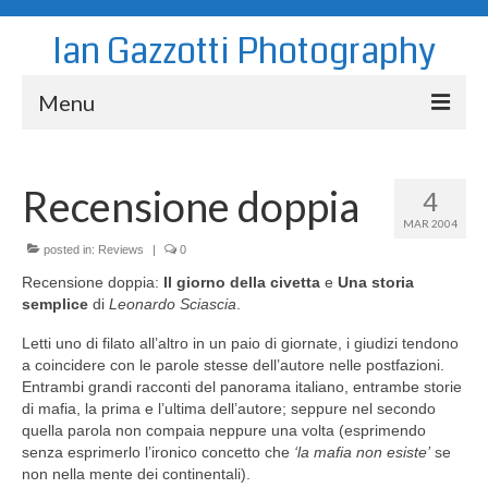
Ian Gazzotti Photography
Menu
News
Recensione doppia
4
Blog
MAR 2004
Portfolio
posted in:
Reviews
|
0
Recensione doppia:
Il giorno della civetta
e
Una storia
About
semplice
di
Leonardo Sciascia
.
Contact
Letti uno di filato all’altro in un paio di giornate, i giudizi tendono
a coincidere con le parole stesse dell’autore nelle postfazioni.
Entrambi grandi racconti del panorama italiano, entrambe storie
di mafia, la prima e l’ultima dell’autore; seppure nel secondo
quella parola non compaia neppure una volta (esprimendo
senza esprimerlo l’ironico concetto che
‘la mafia non esiste’
se
non nella mente dei continentali).